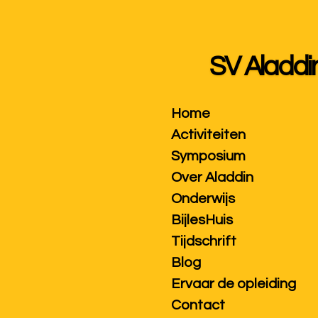
Ga
direct
naar
SV Aladdi
de
hoofdinhoud
Home
Activiteiten
Symposium
Over Aladdin
Onderwijs
BijlesHuis
Tijdschrift
Blog
Ervaar de opleiding
Contact