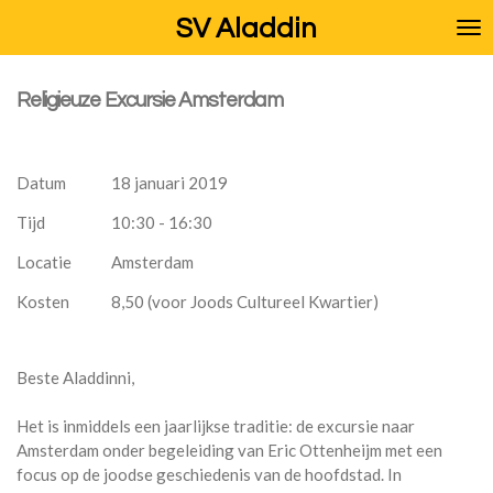
Ga
SV Aladdin
direct
naar
de
Religieuze Excursie Amsterdam
hoofdinhoud
Datum
18 januari 2019
Tijd
10:30 - 16:30
Locatie
Amsterdam
Kosten
8,50 (voor Joods Cultureel Kwartier)
Beste Aladdinni,
Het is inmiddels een jaarlijkse traditie: de excursie naar
Amsterdam onder begeleiding van Eric Ottenheijm met een
focus op de joodse geschiedenis van de hoofdstad. In