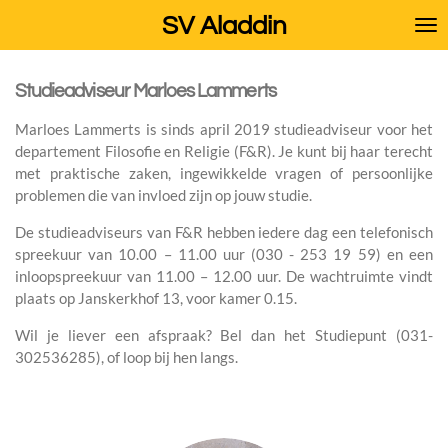
Ga
SV Aladdin
direct
naar
de
Studieadviseur Marloes Lammerts
hoofdinhoud
Marloes Lammerts is sinds april 2019 studieadviseur voor het
departement Filosofie en Religie (F&R). Je kunt bij haar terecht
met praktische zaken, ingewikkelde vragen of persoonlijke
problemen die van invloed zijn op jouw studie.
De studieadviseurs van F&R hebben iedere dag een telefonisch
spreekuur van 10.00 – 11.00 uur (030 - 253 19 59) en een
inloopspreekuur van 11.00 – 12.00 uur. De wachtruimte vindt
plaats op Janskerkhof 13, voor kamer 0.15.
Wil je liever een afspraak? Bel dan het Studiepunt (031-
302536285), of loop bij hen langs.