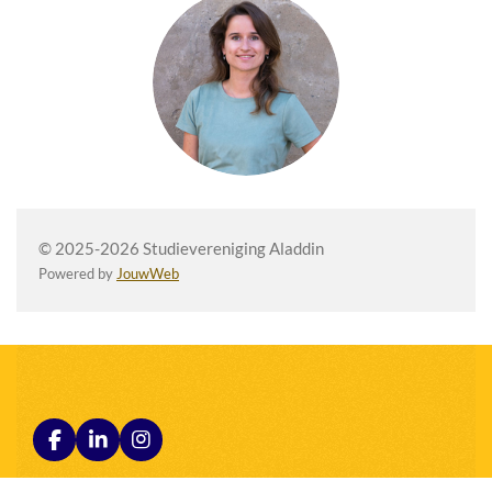
© 2025-2026 Studievereniging Aladdin
Powered by
JouwWeb
F
L
I
a
i
n
c
n
s