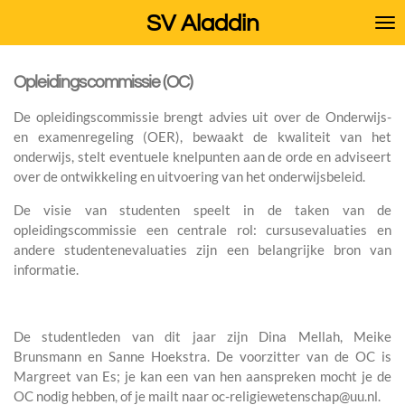
Ga
SV Aladdin
direct
naar
de
Opleidingscommissie (OC)
hoofdinhoud
De opleidingscommissie brengt advies uit over de Onderwijs-
en examenregeling (OER), bewaakt de kwaliteit van het
onderwijs, stelt eventuele knelpunten aan de orde en adviseert
over de ontwikkeling en uitvoering van het onderwijsbeleid.
De visie van studenten speelt in de taken van de
opleidingscommissie een centrale rol:
cursusevaluaties en
andere studentenevaluaties zijn een belangrijke bron van
informatie.
De studentleden van dit jaar zijn Dina Mellah, Meike
Brunsmann en Sanne Hoekstra. De voorzitter van de OC is
Margreet van Es; je kan een van hen aanspreken mocht je de
OC nodig hebben, of je mailt naar oc-religiewetenschap@uu.nl.